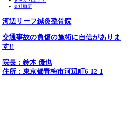
まろんのエステ
会社概要
河辺リーフ鍼灸整骨院
交通事故の負傷の施術に
自
信
がありま
す!!
院長：鈴木 優也
住所：東京都青梅市河辺町6-12-1