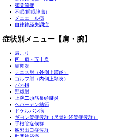
顎関節症
不眠(睡眠障害)
メニエール病
自律神経失調症
症状別メニュー【肩・腕】
肩こり
四十肩・五十肩
腱鞘炎
テニス肘（外側上顆炎）
ゴルフ肘（内側上顆炎）
バネ指
野球肘
上腕二頭筋長頭腱炎
ヘバーデン結節
ドケルバン病
ギヨン管症候群（尺骨神経管症候群）
手根管症候群
胸郭出口症候群
肋間神経痛