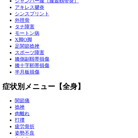
ジャンパー膝（膝蓋靱帯炎）
アキレス腱炎
シンスプリント
外脛骨
タナ障害
モートン病
X脚O脚
足関節捻挫
スポーツ障害
膝側副靱帯損傷
膝十字靭帯損傷
半月板損傷
症状別メニュー【全身】
関節痛
捻挫
肉離れ
打撲
疲労骨折
姿勢不良