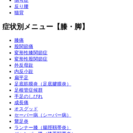
側弯症
反り腰
猫背
症状別メニュー【膝・脚】
膝痛
股関節痛
変形性膝関節症
変形性股関節症
外反母趾
内反小趾
扁平足
足底筋膜炎（足底腱膜炎）
足根管症候群
手足のしびれ
成長痛
オスグッド
セーバー病（シーバー病）
鵞足炎
ランナー膝（腸脛靱帯炎）