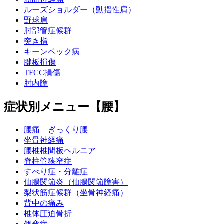
ルーズショルダー（動揺性肩）
野球肩
肘部管症候群
突き指
キーンベック病
腱板損傷
TFCC損傷
肘内障
症状別メニュー【腰】
腰痛 ぎっくり腰
坐骨神経痛
腰椎椎間板ヘルニア
脊柱管狭窄症
すべり症・分離症
仙腸関節炎（仙腸関節障害）
梨状筋症候群（坐骨神経痛）
背中の痛み
椎体圧迫骨折