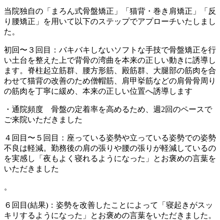
当院独自の「まろん式骨盤矯正」「猫背・巻き肩矯正」「反
り腰矯正」を用いて以下のステップでアプローチいたしまし
た。
初回〜３回目：バキバキしないソフトな手技で骨盤矯正を行
い土台を整えた上で背骨の湾曲を本来の正しい動きに誘導し
ます。脊柱起立筋群、腰方形筋、殿筋群、大腿部の筋肉を合
わせて猫背の改善のため僧帽筋、肩甲挙筋などの肩骨骨周り
の筋肉を丁寧に緩め、本来の正しい位置へ誘導します
・通院頻度 骨盤の定着率を高めるため、週2回のペースで
ご来院いただきました
４回目〜５回目：座っている姿勢や立っている姿勢での姿勢
不良は軽減。勤務後の肩の張りや腰の張りが軽減しているの
を実感し「夜もよく寝れるようになった」とお褒めの言葉を
いただきました
。
６回目(結果)：姿勢を改善したことによって「寝起きがスッ
キリするようになった」とお褒めの言葉をいただきました。