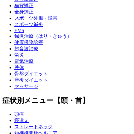
猫背矯正
全身矯正
スポーツ外傷・障害
スポーツ鍼灸
EMS
鍼灸治療（はり・きゅう）
健康保険診療
超音波治療
労災
電気治療
整体
骨盤ダイエット
産後ダイエット
マッサージ
症状別メニュー【頭・首】
頭痛
寝違え
ストレートネック
頚椎椎間板ヘルニア