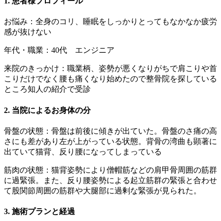
1. 患者様プロフィール
お悩み：全身のコリ、睡眠をしっかりとってもなかなか疲労
感が抜けない
年代・職業：40代 エンジニア
来院のきっかけ：職業柄、姿勢が悪くなりがちで肩こりや首
こりだけでなく腰も痛くなり始めたので整骨院を探している
ところ知人の紹介で受診
2. 当院によるお身体の分
骨盤の状態：骨盤は前後に傾きが出ていた。骨盤のさ痛の高
さにも差があり左が上がっている状態。背骨の湾曲も顕著に
出ていて猫背、反り腰になってしまっている
筋肉の状態：猫背姿勢により僧帽筋などの肩甲骨周囲の筋群
に過緊張。また、反り腰姿勢による起立筋群の緊張と合わせ
て股関節周囲の筋群や大腿部に過剰な緊張が見られた。
3. 施術プランと経過