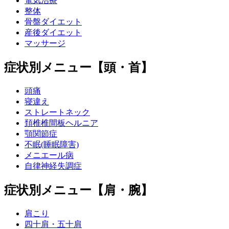
電気治療
整体
骨盤ダイエット
産後ダイエット
マッサージ
症状別メニュー【頭・首】
頭痛
寝違え
ストレートネック
頚椎椎間板ヘルニア
顎関節症
不眠(睡眠障害)
メニエール病
自律神経失調症
症状別メニュー【肩・腕】
肩こり
四十肩・五十肩