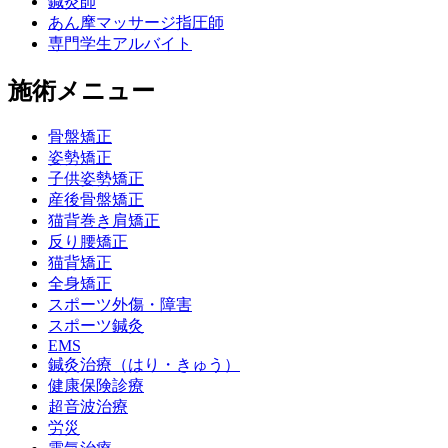
鍼灸師
あん摩マッサージ指圧師
専門学生アルバイト
施術メニュー
骨盤矯正
姿勢矯正
子供姿勢矯正
産後骨盤矯正
猫背巻き肩矯正
反り腰矯正
猫背矯正
全身矯正
スポーツ外傷・障害
スポーツ鍼灸
EMS
鍼灸治療（はり・きゅう）
健康保険診療
超音波治療
労災