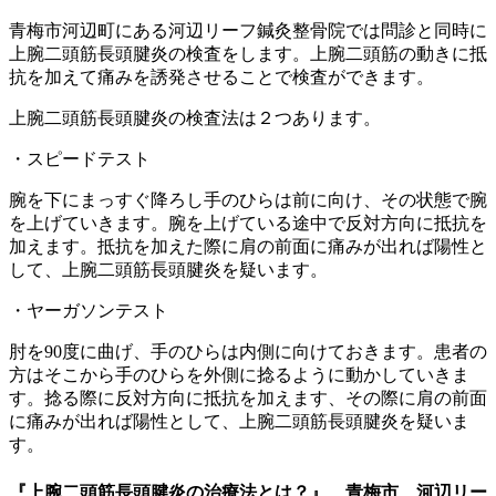
青梅市河辺町にある河辺リーフ鍼灸整骨院では問診と同時に
上腕二頭筋長頭腱炎の検査をします。上腕二頭筋の動きに抵
抗を加えて痛みを誘発させることで検査ができます。
上腕二頭筋長頭腱炎の検査法は２つあります。
・スピードテスト
腕を下にまっすぐ降ろし手のひらは前に向け、その状態で腕
を上げていきます。腕を上げている途中で反対方向に抵抗を
加えます。抵抗を加えた際に肩の前面に痛みが出れば陽性と
して、上腕二頭筋長頭腱炎を疑います。
・ヤーガソンテスト
肘を90度に曲げ、手のひらは内側に向けておきます。患者の
方はそこから手のひらを外側に捻るように動かしていきま
す。捻る際に反対方向に抵抗を加えます、その際に肩の前面
に痛みが出れば陽性として、上腕二頭筋長頭腱炎を疑いま
す。
『上腕二頭筋長頭腱炎の治療法とは？』 青梅市 河辺リー