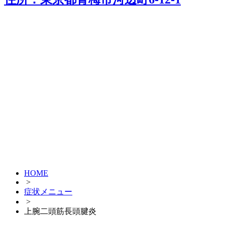
HOME
>
症状メニュー
>
上腕二頭筋長頭腱炎