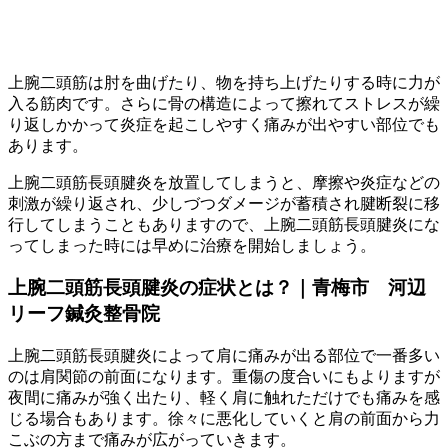
上腕二頭筋は肘を曲げたり、物を持ち上げたりする時に力が
入る筋肉です。さらに骨の構造によって擦れてストレスが繰
り返しかかって炎症を起こしやすく痛みが出やすい部位でも
あります。
上腕二頭筋長頭腱炎を放置してしまうと、摩擦や炎症などの
刺激が繰り返され、少しづつダメージが蓄積され腱断裂に移
行してしまうこともありますので、上腕二頭筋長頭腱炎にな
ってしまった時には早めに治療を開始しましょう。
上腕二頭筋長頭腱炎の症状とは？｜青梅市 河辺
リーフ鍼灸整骨院
上腕二頭筋長頭腱炎によって肩に痛みが出る部位で一番多い
のは肩関節の前面になります。重傷の度合いにもよりますが
夜間に痛みが強く出たり、軽く肩に触れただけでも痛みを感
じる場合もあります。徐々に悪化していくと肩の前面から力
こぶの方まで痛みが広がっていきます。