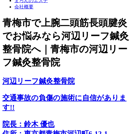
まろんのエステ
会社概要
青梅市で上腕二頭筋長頭腱炎
でお悩みなら河辺リーフ鍼灸
整骨院へ｜青梅市の河辺リー
フ鍼灸整骨院
河辺リーフ鍼灸整骨院
交通事故の負傷の施術に
自
信
がありま
す!!
院長：鈴木 優也
住所：東京都青梅市河辺町6-12-1