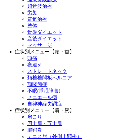
超音波治療
労災
電気治療
整体
骨盤ダイエット
産後ダイエット
マッサージ
症状別メニュー【頭・首】
頭痛
寝違え
ストレートネック
頚椎椎間板ヘルニア
顎関節症
不眠(睡眠障害)
メニエール病
自律神経失調症
症状別メニュー【肩・腕】
肩こり
四十肩・五十肩
腱鞘炎
テニス肘（外側上顆炎）