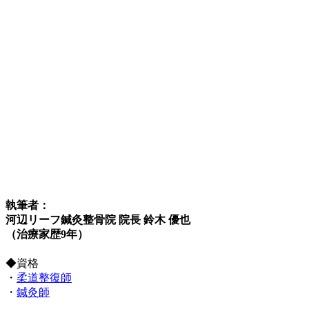
執筆者：
河辺リーフ鍼灸整骨院 院長 鈴木 優也
（治療家歴9年）
◆資格
・
柔道整復師
・
鍼灸師