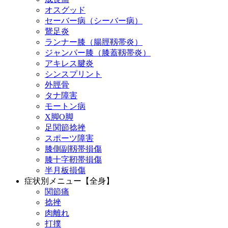
オスグッド
セーバー病（シーバー病）
鵞足炎
ランナー膝（腸脛靱帯炎）
ジャンパー膝（膝蓋靱帯炎）
アキレス腱炎
シンスプリント
外脛骨
タナ障害
モートン病
X脚O脚
足関節捻挫
スポーツ障害
膝側副靱帯損傷
膝十字靭帯損傷
半月板損傷
症状別メニュー【全身】
関節痛
捻挫
肉離れ
打撲