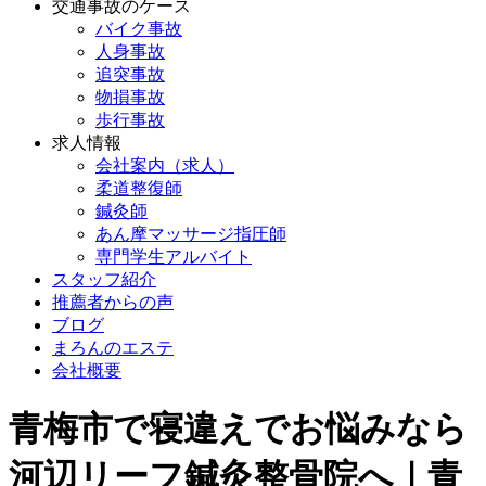
交通事故のケース
バイク事故
人身事故
追突事故
物損事故
歩行事故
求人情報
会社案内（求人）
柔道整復師
鍼灸師
あん摩マッサージ指圧師
専門学生アルバイト
スタッフ紹介
推薦者からの声
ブログ
まろんのエステ
会社概要
青梅市で寝違えでお悩みなら
河辺リーフ鍼灸整骨院へ｜青