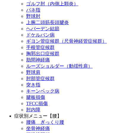
ゴルフ肘（内側上顆炎）
バネ指
野球肘
上腕二頭筋長頭腱炎
ヘバーデン結節
ドケルバン病
ギヨン管症候群（尺骨神経管症候群）
手根管症候群
胸郭出口症候群
肋間神経痛
ルーズショルダー（動揺性肩）
野球肩
肘部管症候群
突き指
キーンベック病
腱板損傷
TFCC損傷
肘内障
症状別メニュー【腰】
腰痛 ぎっくり腰
坐骨神経痛