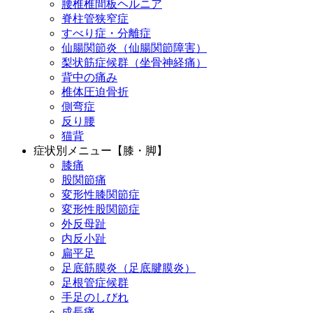
腰椎椎間板ヘルニア
脊柱管狭窄症
すべり症・分離症
仙腸関節炎（仙腸関節障害）
梨状筋症候群（坐骨神経痛）
背中の痛み
椎体圧迫骨折
側弯症
反り腰
猫背
症状別メニュー【膝・脚】
膝痛
股関節痛
変形性膝関節症
変形性股関節症
外反母趾
内反小趾
扁平足
足底筋膜炎（足底腱膜炎）
足根管症候群
手足のしびれ
成長痛