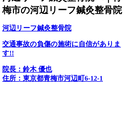
梅市の河辺リーフ鍼灸整骨院
河辺リーフ鍼灸整骨院
交通事故の負傷の施術に
自
信
がありま
す!!
院長：鈴木 優也
住所：東京都青梅市河辺町6-12-1