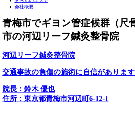
まろんのエステ
会社概要
青梅市でギヨン管症候群（尺
市の河辺リーフ鍼灸整骨院
河辺リーフ鍼灸整骨院
交通事故の負傷の施術に
自
信
があります!
院長：鈴木 優也
住所：東京都青梅市河辺町6-12-1