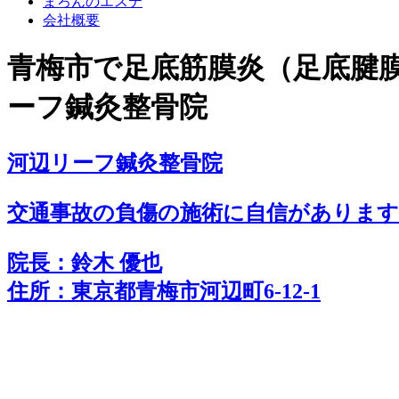
まろんのエステ
会社概要
青梅市で足底筋膜炎（足底腱
ーフ鍼灸整骨院
河辺リーフ鍼灸整骨院
交通事故の負傷の施術に
自
信
があります!
院長：鈴木 優也
住所：東京都青梅市河辺町6-12-1