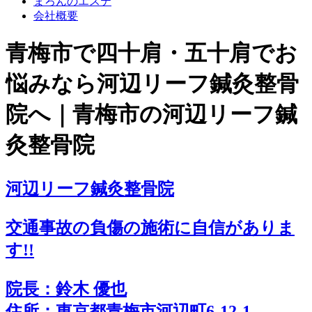
まろんのエステ
会社概要
青梅市で四十肩・五十肩でお
悩みなら河辺リーフ鍼灸整骨
院へ｜青梅市の河辺リーフ鍼
灸整骨院
河辺リーフ鍼灸整骨院
交通事故の負傷の施術に
自
信
がありま
す!!
院長：鈴木 優也
住所：東京都青梅市河辺町6-12-1