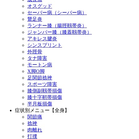
オスグッド
セーバー病（シーバー病）
鵞足炎
ランナー膝（腸脛靱帯炎）
ジャンパー膝（膝蓋靱帯炎）
アキレス腱炎
シンスプリント
外脛骨
タナ障害
モートン病
X脚O脚
足関節捻挫
スポーツ障害
膝側副靱帯損傷
膝十字靭帯損傷
半月板損傷
症状別メニュー【全身】
関節痛
捻挫
肉離れ
打撲