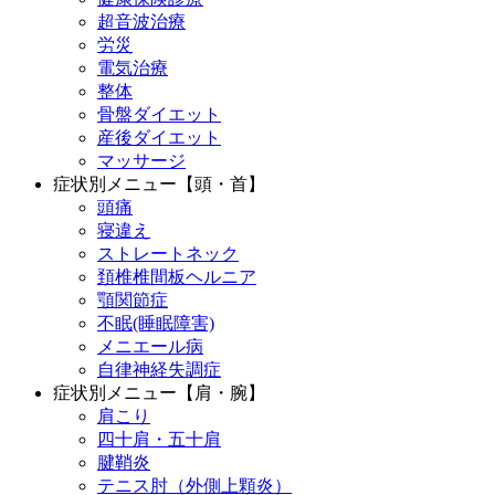
超音波治療
労災
電気治療
整体
骨盤ダイエット
産後ダイエット
マッサージ
症状別メニュー【頭・首】
頭痛
寝違え
ストレートネック
頚椎椎間板ヘルニア
顎関節症
不眠(睡眠障害)
メニエール病
自律神経失調症
症状別メニュー【肩・腕】
肩こり
四十肩・五十肩
腱鞘炎
テニス肘（外側上顆炎）