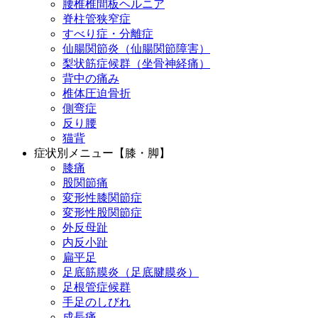
腰椎椎間板ヘルニア
脊柱管狭窄症
すべり症・分離症
仙腸関節炎（仙腸関節障害）
梨状筋症候群（坐骨神経痛）
背中の痛み
椎体圧迫骨折
側弯症
反り腰
猫背
症状別メニュー【膝・脚】
膝痛
股関節痛
変形性膝関節症
変形性股関節症
外反母趾
内反小趾
扁平足
足底筋膜炎（足底腱膜炎）
足根管症候群
手足のしびれ
成長痛