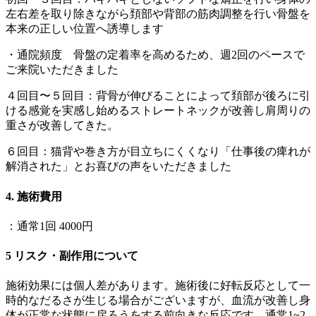
左右差を取り除きながら頚部や背部の筋肉調整を行い骨盤を
本来の正しい位置へ誘導します
・通院頻度 骨盤の定着率を高めるため、週2回のペースで
ご来院いただきました
４回目〜５回目：背骨が伸びることによって頚部が後ろに引
ける感覚を実感し始めるストレートネックが改善し肩周りの
重さが改善してきた。
６回目：猫背や巻き方が目立ちにくくなり「仕事後の痺れが
解消された」とお喜びの声をいただきました
4. 施術費用
：通常1回 4000円
5 リスク・副作用について
施術効果には個人差があります。施術後に好転反応として一
時的なだるさが生じる場合がございますが、血流が改善し身
体が正常な状態に戻ろうをする前向きな反応です。通常1~2