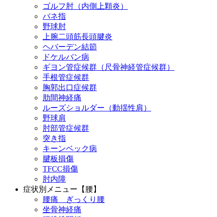
ゴルフ肘（内側上顆炎）
バネ指
野球肘
上腕二頭筋長頭腱炎
ヘバーデン結節
ドケルバン病
ギヨン管症候群（尺骨神経管症候群）
手根管症候群
胸郭出口症候群
肋間神経痛
ルーズショルダー（動揺性肩）
野球肩
肘部管症候群
突き指
キーンベック病
腱板損傷
TFCC損傷
肘内障
症状別メニュー【腰】
腰痛 ぎっくり腰
坐骨神経痛