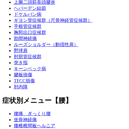
上腕二頭筋長頭腱炎
ヘバーデン結節
ドケルバン病
ギヨン管症候群（尺骨神経管症候群）
手根管症候群
胸郭出口症候群
肋間神経痛
ルーズショルダー（動揺性肩）
野球肩
肘部管症候群
突き指
キーンベック病
腱板損傷
TFCC損傷
肘内障
症状別メニュー【腰】
腰痛 ぎっくり腰
坐骨神経痛
腰椎椎間板ヘルニア