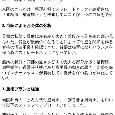
来院のきっかけ：整形外科でストレートネックと診断され
「青梅市 猫背矯正」と検索して口コミが上位の当院を受診
2. 当院によるお身体の分析
骨盤の状態：骨盤は左右左が大きく普段から足を組む癖が見
られた。骨盤が後傾位になることによって骨盤と関節を作る
脊柱の湾曲不良も確認できた。背部は猫背になりバランスを
保つ為にストレートネックになっていた。
筋肉の状態：頭部の重さを筋肉で支える部分が多く僧帽筋、
肩甲挙筋が過緊張状態にあり肩甲骨の動きの悪さ、姿勢を保
つインナーマッスルが脆弱してい姿勢を保つ筋力が弱化して
いた
3. 施術プランと経過
当院独自の「まろん式骨盤矯正」「猫背巻き肩矯正」を用い
て以下のステップでアプローチいたしました。
初回〜３回目：バキバキとしないソフトな矯正を行い身体の