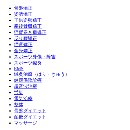
骨盤矯正
姿勢矯正
子供姿勢矯正
産後骨盤矯正
猫背巻き肩矯正
反り腰矯正
猫背矯正
全身矯正
スポーツ外傷・障害
スポーツ鍼灸
EMS
鍼灸治療（はり・きゅう）
健康保険診療
超音波治療
労災
電気治療
整体
骨盤ダイエット
産後ダイエット
マッサージ