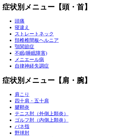
症状別メニュー【頭・首】
頭痛
寝違え
ストレートネック
頚椎椎間板ヘルニア
顎関節症
不眠(睡眠障害)
メニエール病
自律神経失調症
症状別メニュー【肩・腕】
肩こり
四十肩・五十肩
腱鞘炎
テニス肘（外側上顆炎）
ゴルフ肘（内側上顆炎）
バネ指
野球肘