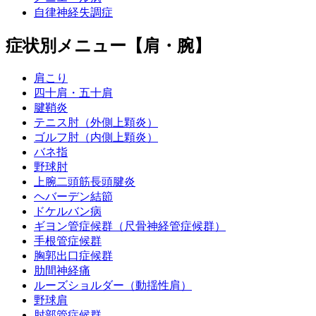
自律神経失調症
症状別メニュー【肩・腕】
肩こり
四十肩・五十肩
腱鞘炎
テニス肘（外側上顆炎）
ゴルフ肘（内側上顆炎）
バネ指
野球肘
上腕二頭筋長頭腱炎
ヘバーデン結節
ドケルバン病
ギヨン管症候群（尺骨神経管症候群）
手根管症候群
胸郭出口症候群
肋間神経痛
ルーズショルダー（動揺性肩）
野球肩
肘部管症候群