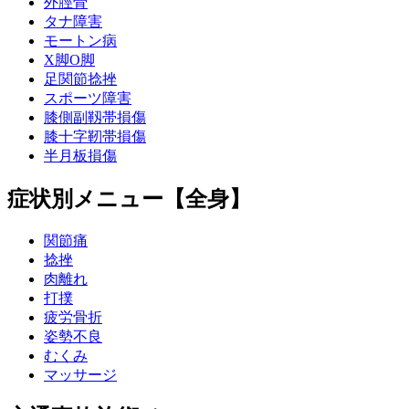
外脛骨
タナ障害
モートン病
X脚O脚
足関節捻挫
スポーツ障害
膝側副靱帯損傷
膝十字靭帯損傷
半月板損傷
症状別メニュー【全身】
関節痛
捻挫
肉離れ
打撲
疲労骨折
姿勢不良
むくみ
マッサージ