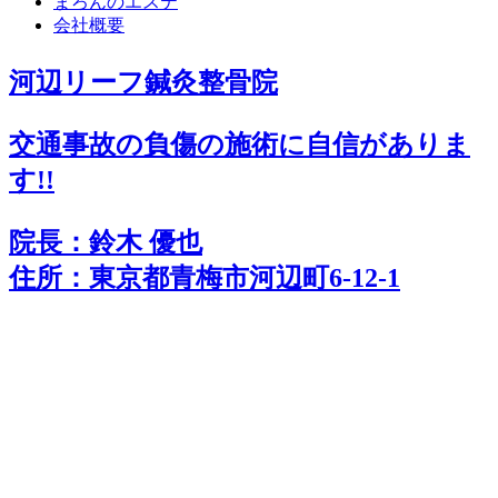
まろんのエステ
会社概要
河辺リーフ鍼灸整骨院
交通事故の負傷の施術に
自
信
がありま
す!!
院長：鈴木 優也
住所：東京都青梅市河辺町6-12-1