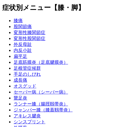
症状別メニュー【膝・脚】
膝痛
股関節痛
変形性膝関節症
変形性股関節症
外反母趾
内反小趾
扁平足
足底筋膜炎（足底腱膜炎）
足根管症候群
手足のしびれ
成長痛
オスグッド
セーバー病（シーバー病）
鵞足炎
ランナー膝（腸脛靱帯炎）
ジャンパー膝（膝蓋靱帯炎）
アキレス腱炎
シンスプリント