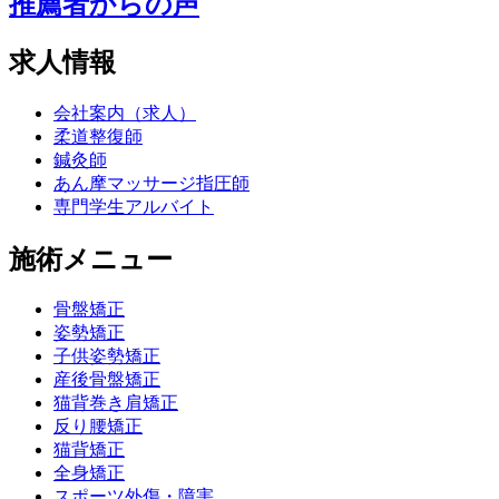
推薦者からの声
求人情報
会社案内（求人）
柔道整復師
鍼灸師
あん摩マッサージ指圧師
専門学生アルバイト
施術メニュー
骨盤矯正
姿勢矯正
子供姿勢矯正
産後骨盤矯正
猫背巻き肩矯正
反り腰矯正
猫背矯正
全身矯正
スポーツ外傷・障害