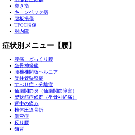
突き指
キーンベック病
腱板損傷
TFCC損傷
肘内障
症状別メニュー【腰】
腰痛 ぎっくり腰
坐骨神経痛
腰椎椎間板ヘルニア
脊柱管狭窄症
すべり症・分離症
仙腸関節炎（仙腸関節障害）
梨状筋症候群（坐骨神経痛）
背中の痛み
椎体圧迫骨折
側弯症
反り腰
猫背