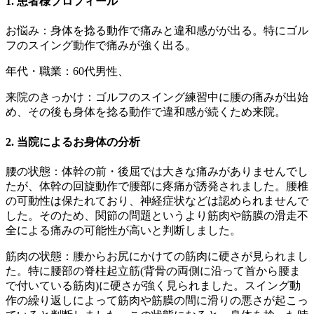
1. 患者様プロフィール
お悩み：身体を捻る動作で痛みと違和感がが出る。特にゴル
フのスイング動作で痛みが強く出る。
年代・職業：60代男性、
来院のきっかけ：ゴルフのスイング練習中に腰の痛みが出始
め、その後も身体を捻る動作で違和感が続くため来院。
2. 当院によるお身体の分析
腰の状態：体幹の前・後屈では大きな痛みがありませんでし
たが、体幹の回旋動作で腰部に疼痛が誘発されました。腰椎
の可動性は保たれており、神経症状などは認められませんで
した。そのため、関節の問題というより筋肉や筋膜の滑走不
全による痛みの可能性が高いと判断しました。
筋肉の状態：腰からお尻にかけての筋肉に硬さが見られまし
た。特に腰部の脊柱起立筋(背骨の両側に沿って首から腰ま
で付いている筋肉)に硬さが強く見られました。スイング動
作の繰り返しによって筋肉や筋膜の間に滑りの悪さが起こっ