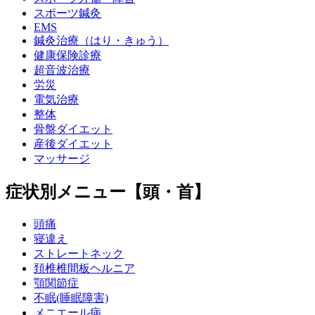
スポーツ鍼灸
EMS
鍼灸治療（はり・きゅう）
健康保険診療
超音波治療
労災
電気治療
整体
骨盤ダイエット
産後ダイエット
マッサージ
症状別メニュー【頭・首】
頭痛
寝違え
ストレートネック
頚椎椎間板ヘルニア
顎関節症
不眠(睡眠障害)
メニエール病