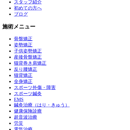
スタッフ紹介
初めての方へ
ブログ
施術メニュー
骨盤矯正
姿勢矯正
子供姿勢矯正
産後骨盤矯正
猫背巻き肩矯正
反り腰矯正
猫背矯正
全身矯正
スポーツ外傷・障害
スポーツ鍼灸
EMS
鍼灸治療（はり・きゅう）
健康保険診療
超音波治療
労災
電気治療