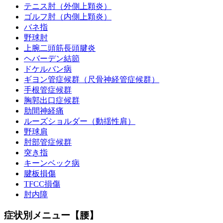
テニス肘（外側上顆炎）
ゴルフ肘（内側上顆炎）
バネ指
野球肘
上腕二頭筋長頭腱炎
ヘバーデン結節
ドケルバン病
ギヨン管症候群（尺骨神経管症候群）
手根管症候群
胸郭出口症候群
肋間神経痛
ルーズショルダー（動揺性肩）
野球肩
肘部管症候群
突き指
キーンベック病
腱板損傷
TFCC損傷
肘内障
症状別メニュー【腰】