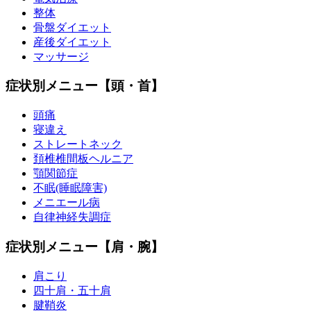
整体
骨盤ダイエット
産後ダイエット
マッサージ
症状別メニュー【頭・首】
頭痛
寝違え
ストレートネック
頚椎椎間板ヘルニア
顎関節症
不眠(睡眠障害)
メニエール病
自律神経失調症
症状別メニュー【肩・腕】
肩こり
四十肩・五十肩
腱鞘炎