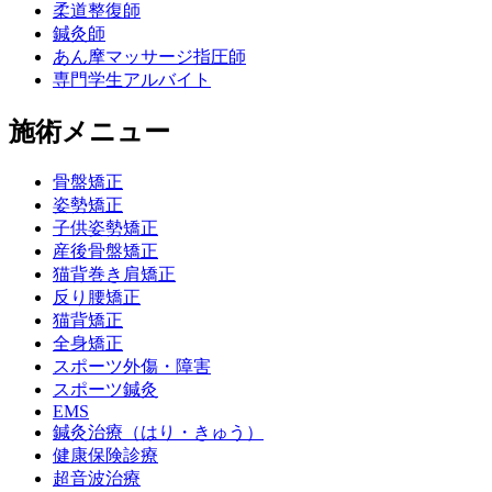
柔道整復師
鍼灸師
あん摩マッサージ指圧師
専門学生アルバイト
施術メニュー
骨盤矯正
姿勢矯正
子供姿勢矯正
産後骨盤矯正
猫背巻き肩矯正
反り腰矯正
猫背矯正
全身矯正
スポーツ外傷・障害
スポーツ鍼灸
EMS
鍼灸治療（はり・きゅう）
健康保険診療
超音波治療