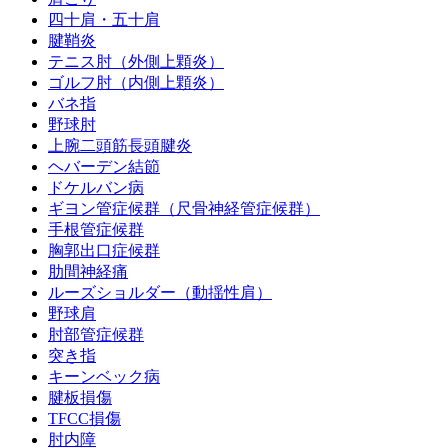
四十肩・五十肩
腱鞘炎
テニス肘（外側上顆炎）
ゴルフ肘（内側上顆炎）
バネ指
野球肘
上腕二頭筋長頭腱炎
ヘバーデン結節
ドケルバン病
ギヨン管症候群（尺骨神経管症候群）
手根管症候群
胸郭出口症候群
肋間神経痛
ルーズショルダー（動揺性肩）
野球肩
肘部管症候群
突き指
キーンベック病
腱板損傷
TFCC損傷
肘内障