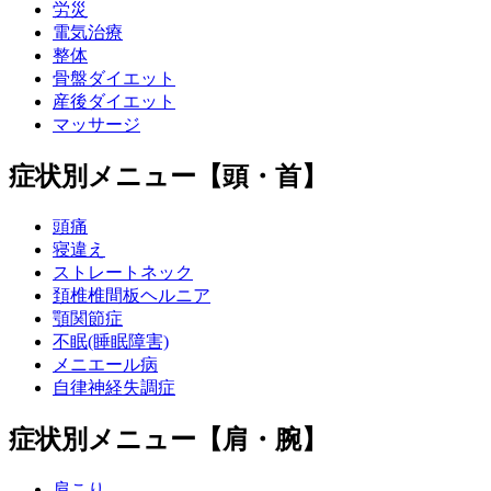
労災
電気治療
整体
骨盤ダイエット
産後ダイエット
マッサージ
症状別メニュー【頭・首】
頭痛
寝違え
ストレートネック
頚椎椎間板ヘルニア
顎関節症
不眠(睡眠障害)
メニエール病
自律神経失調症
症状別メニュー【肩・腕】
肩こり