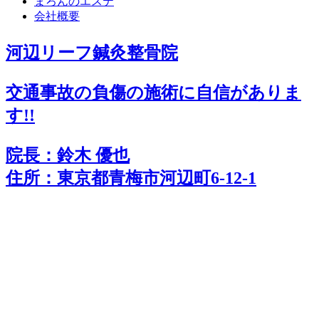
まろんのエステ
会社概要
河辺リーフ鍼灸整骨院
交通事故の負傷の施術に
自
信
がありま
す!!
院長：鈴木 優也
住所：東京都青梅市河辺町6-12-1