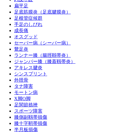
扁平足
足底筋膜炎（足底腱膜炎）
足根管症候群
手足のしびれ
成長痛
オスグッド
セーバー病（シーバー病）
鵞足炎
ランナー膝（腸脛靱帯炎）
ジャンパー膝（膝蓋靱帯炎）
アキレス腱炎
シンスプリント
外脛骨
タナ障害
モートン病
X脚O脚
足関節捻挫
スポーツ障害
膝側副靱帯損傷
膝十字靭帯損傷
半月板損傷