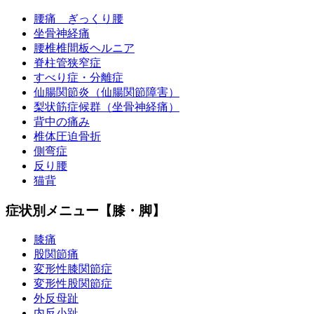
腰痛 ぎっくり腰
坐骨神経痛
腰椎椎間板ヘルニア
脊柱管狭窄症
すべり症・分離症
仙腸関節炎（仙腸関節障害）
梨状筋症候群（坐骨神経痛）
背中の痛み
椎体圧迫骨折
側弯症
反り腰
猫背
症状別メニュー【膝・脚】
膝痛
股関節痛
変形性膝関節症
変形性股関節症
外反母趾
内反小趾