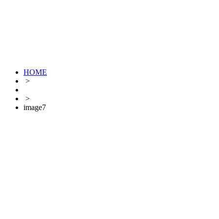
HOME
>
>
image7