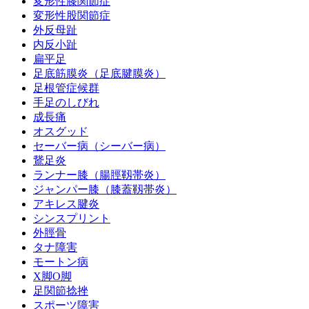
変形性膝関節症
変形性股関節症
外反母趾
内反小趾
扁平足
足底筋膜炎（足底腱膜炎）
足根管症候群
手足のしびれ
成長痛
オスグッド
セーバー病（シーバー病）
鵞足炎
ランナー膝（腸脛靱帯炎）
ジャンパー膝（膝蓋靱帯炎）
アキレス腱炎
シンスプリント
外脛骨
タナ障害
モートン病
X脚O脚
足関節捻挫
スポーツ障害