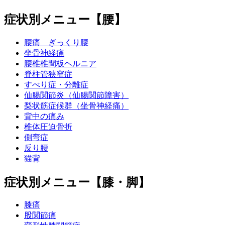
症状別メニュー【腰】
腰痛 ぎっくり腰
坐骨神経痛
腰椎椎間板ヘルニア
脊柱管狭窄症
すべり症・分離症
仙腸関節炎（仙腸関節障害）
梨状筋症候群（坐骨神経痛）
背中の痛み
椎体圧迫骨折
側弯症
反り腰
猫背
症状別メニュー【膝・脚】
膝痛
股関節痛