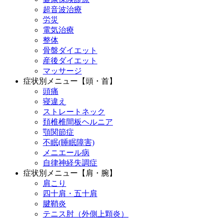
超音波治療
労災
電気治療
整体
骨盤ダイエット
産後ダイエット
マッサージ
症状別メニュー【頭・首】
頭痛
寝違え
ストレートネック
頚椎椎間板ヘルニア
顎関節症
不眠(睡眠障害)
メニエール病
自律神経失調症
症状別メニュー【肩・腕】
肩こり
四十肩・五十肩
腱鞘炎
テニス肘（外側上顆炎）