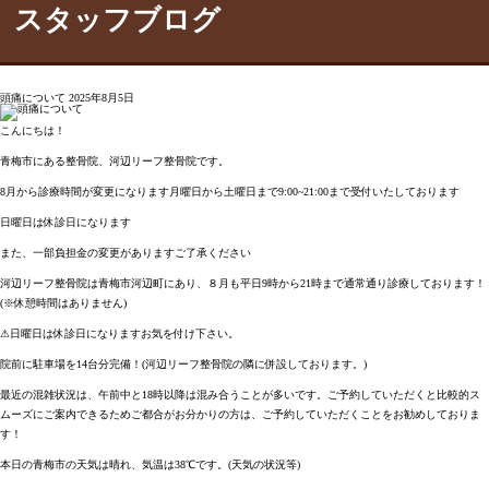
スタッフブログ
頭痛について
2025年8月5日
こんにちは！
青梅市にある整骨院、河辺リーフ整骨院です。
8月から診療時間が変更になります月曜日から土曜日まで9:00~21:00まで受付いたしております
日曜日は休診日になります
また、一部負担金の変更がありますご了承ください
河辺リーフ整骨院は青梅市河辺町にあり、８月も平日
9時
から
21時
まで通常通り診療しております！
(※休憩時間はありません)
⚠︎日曜日は休診日になりますお気を付け下さい
。
院前に駐車場を
14台分
完備！(河辺リーフ整骨院の隣に併設しております。)
最近の混雑状況は、午前中と18時以降は混み合うことが多いです。ご予約していただくと比較的ス
ムーズにご案内できるためご都合がお分かりの方は、ご予約していただくことをお勧めしておりま
す！
本日の青梅市の天気は晴れ、気温は38℃です。(天気の状況等)