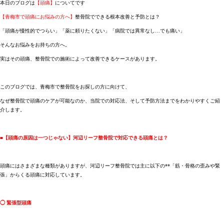
本日のブログは
【頭痛】
についてです
【青梅市で頭痛にお悩みの方へ】
整骨院でできる根本改善と予防とは？
「頭痛が慢性的でつらい」「薬に頼りたくない」「病院では異常なし…でも痛い」
そんなお悩みをお持ちの方へ。
実はその頭痛、整骨院での施術によって改善できるケースがあります。
このブログでは、青梅市で整骨院をお探しの方に向けて、
なぜ整骨院で頭痛のケアが可能なのか、当院での対応法、そして予防方法までをわかりやすくご紹
介します。
■【頭痛の原因は一つじゃない】河辺リーフ整骨院で対応できる頭痛とは？
頭痛にはさまざまな種類がありますが、河辺リーフ整骨院では主に以下の**「筋・骨格の歪みや緊
張」からくる頭痛に対応しています。
◯ 緊張型頭痛