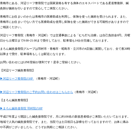
青梅市にある、河辺リーフ整骨院では国家資格を有する身体のエキスパートである柔道整復師、鍼
灸師が施術を行いますので安心してご来院ください。
青梅市にお住まいのかたは青梅市の医療助成を利用し、保険を使った施術を受けられます。また、
青梅市にお住まいでない方でも医療助成を使用し保険を使った施術ができる可能性がありますので
ご相談ください。
河辺リーフ整骨院（青梅市・河辺町）では交通事故による「むち打ち治療」は
自己負担金0
円。
月曜
日から土曜日まで9:00~21:00
まで受付しており、駐車場も
14台分
完備しております。
まろん鍼灸接骨院グループは羽村市・青梅市・昭島市・立川市の4店舗に展開しており、全て夜20時
以降まで受付、駐車場有もしくは駅近になります。
お問い合わせにはLINE登録が便利です！是非ご登録ください。
【河辺リーフ鍼灸整骨院】
▶︎河辺リーフ整骨院のHP︎ ︎
（青梅市・河辺町）︎ ︎ ︎ ︎ ︎ ︎ ︎ ︎ ︎ ︎
︎ ︎ ︎ ︎ ︎ ︎ ︎ ︎ ︎ ︎ ︎ ︎ ︎ ︎ ︎ ︎ ︎ ︎ ︎ ︎ ︎ ︎ ︎ ︎ ︎ ︎ ︎ ︎ ︎ ︎ ︎ ︎ ︎ ︎ ︎ ︎ ︎︎ ︎ ︎ ︎ ︎ ︎ ︎ ︎ ︎ ︎ ︎ ︎ ︎ ︎ ︎ ︎ ︎ ︎ ︎ ︎ ︎ ︎ ︎ ︎ ︎ ︎ ︎ ︎ ︎ ︎ ︎ ︎ ︎ ︎
︎ ︎ ︎ ︎ ︎ ︎ ︎ ︎ ︎ ︎ ︎ ︎ ︎ ︎ ︎
▶︎河辺リーフ整骨院のご予約お問い合わせはこちらから
（
青梅市・河辺町）
︎ ︎ ︎ ︎ ︎ ︎
【まろん鍼灸整骨院】 ︎ ︎ ︎ ︎
︎ ︎ ︎ ︎ ︎ ︎ ︎ ︎ ︎ ︎ ︎ ︎ ︎ ︎ ︎ ︎ ︎ ︎ ︎ ︎ ︎ ︎ ︎ ︎ ︎ ︎ ︎ ︎ ︎ ︎ ︎ ︎ ︎ ︎ ︎︎ ︎ ︎ ︎ ︎ ︎ ︎ ︎ ︎ ︎ ︎ ︎ ︎ ︎ ︎ ︎ ︎ ︎ ︎ ︎ ︎ ︎ ︎ ︎ ︎ ︎
▶︎まろん鍼灸接骨院 羽村院のHP
︎
︎ ︎ ︎ ︎ ︎ ︎ ︎ ︎ ︎ ︎ ︎ ︎ ︎ ︎ ︎ ︎ ︎ ︎ ︎ ︎ ︎ ︎︎ ︎
︎ ︎ ︎ ︎ ︎︎ ︎ ︎ ︎ ︎ ︎ ︎ ︎ ︎ ︎ ︎ ︎ ︎ ︎ ︎ ︎ ︎ ︎ ︎ ︎ ︎ ︎ ︎ ︎ ︎ ︎ ︎ ︎ ︎ ︎ ︎ ︎ ︎ ︎ ︎ ︎ ︎
平成27年度より開設した鍼灸接骨院です。月に約100名の新規患者様がご来院いただいております。
地域で人気の鍼灸接骨院です。また、当院では土日祝日も診療を行っておりますので、お体に痛み
や不調がございましたら、どうぞお気軽にご相談ください。