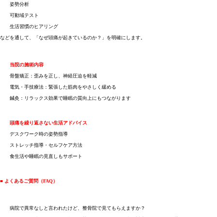
姿勢分析
可動域テスト
生活習慣のヒアリング
などを通して、「なぜ頭痛が起きているのか？」を明確にします。
当院の施術内容
骨盤矯正：歪みを正し、神経圧迫を軽減
電気・手技療法：緊張した筋肉をやさしく緩める
鍼灸：リラックス効果で睡眠の質向上にもつながります
頭痛を繰り返さない生活アドバイス
デスクワーク時の姿勢指導
ストレッチ指導・セルフケア方法
食生活や睡眠の見直しもサポート
■ よくあるご質問（FAQ）
病院で異常なしと言われたけど、整骨院で見てもらえますか？