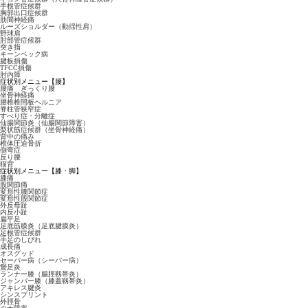
手根管症候群
胸郭出口症候群
肋間神経痛
ルーズショルダー（動揺性肩）
野球肩
肘部管症候群
突き指
キーンベック病
腱板損傷
TFCC損傷
肘内障
症状別メニュー【腰】
腰痛 ぎっくり腰
坐骨神経痛
腰椎椎間板ヘルニア
脊柱管狭窄症
すべり症・分離症
仙腸関節炎（仙腸関節障害）
梨状筋症候群（坐骨神経痛）
背中の痛み
椎体圧迫骨折
側弯症
反り腰
猫背
症状別メニュー【膝・脚】
膝痛
股関節痛
変形性膝関節症
変形性股関節症
外反母趾
内反小趾
扁平足
足底筋膜炎（足底腱膜炎）
足根管症候群
手足のしびれ
成長痛
オスグッド
セーバー病（シーバー病）
鵞足炎
ランナー膝（腸脛靱帯炎）
ジャンパー膝（膝蓋靱帯炎）
アキレス腱炎
シンスプリント
外脛骨