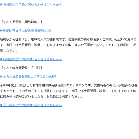
▶︎羽村院のご予約お問い合わせはこちらから︎
︎
︎ ︎ ︎ ︎ ︎ ︎ ︎ ︎ ︎ ︎ ︎ ︎ ︎ ︎ ︎ ︎ ︎ ︎ ︎ ︎ ︎ ︎ ︎ ︎ ︎ ︎ ︎ ︎︎ ︎ ︎ ︎ ︎ ︎ ︎ ︎ ︎ ︎ ︎ ︎ ︎ ︎ ︎ ︎ ︎ ︎ ︎ ︎ ︎ ︎ ︎ ︎ ︎ ︎ ︎ ︎ ︎ ︎ ︎ ︎ ︎ ︎ ︎ ︎ ︎ ︎ ︎ ︎ ︎ ︎ ︎ ︎ ︎ ︎ ︎ ︎
【まろん整骨院（昭島駅前）】
▶︎昭島駅前まろん整骨院 昭島院のHP︎
︎
︎ ︎ ︎ ︎ ︎ ︎ ︎ ︎ ︎ ︎ ︎ ︎ ︎ ︎ ︎ ︎ ︎ ︎ ︎ ︎ ︎ ︎ ︎ ︎ ︎ ︎ ︎ ︎ ︎ ︎ ︎ ︎ ︎ ︎ ︎ ︎ ︎ ︎ ︎ ︎ ︎ ︎ ︎ ︎ ︎ ︎ ︎
昭島駅から徒歩１分、地域で人気の整骨院です。交通事故の患者様も多くご来院いただいておりま
す。当院では土日祝日、診療しておりますのでお体に痛みや不調がございましたら、お気軽にご相
談ください。
▶︎昭島院のご予約お問い合わせはこちらから
︎
︎ ︎ ︎ ︎ ︎ ︎ ︎ ︎ ︎ ︎ ︎ ︎ ︎ ︎ ︎ ︎ ︎ ︎ ︎ ︎ ︎ ︎ ︎ ︎ ︎ ︎ ︎ ︎ ︎ ︎ ︎ ︎ ︎ ︎ ︎ ︎ ︎ ︎ ︎ ︎ ︎ ︎ ︎ ︎ ︎ ︎ ︎
【まろん鍼灸接骨院 立川院】
▶︎まろん鍼灸接骨院&エステサロンのHP︎
︎
︎︎ ︎ ︎ ︎ ︎ ︎ ︎ ︎ ︎ ︎ ︎ ︎ ︎ ︎ ︎ ︎ ︎ ︎ ︎ ︎ ︎ ︎ ︎ ︎ ︎ ︎ ︎ ︎ ︎ ︎ ︎ ︎ ︎ ︎ ︎ ︎ ︎ ︎ ︎ ︎ ︎ ︎ ︎ ︎ ︎ ︎ ︎ ︎
令和6年度より開設した女性専用の鍼灸接骨院&エステサロンです。女性特有の幅広いお悩みを改善
するとともにその先の「美」を追求していきます。当院では土日祝日、診療しておりますのでお体
に痛みや不調がございましたら、お気軽にご相談ください。
▶︎立川院︎のご予約お問い合わせはこちらから
︎
︎ ︎