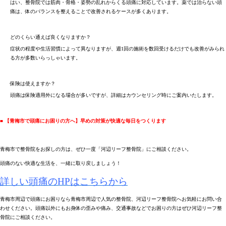
はい、整骨院では筋肉・骨格・姿勢の乱れからくる頭痛に対応しています。薬では治らない頭
痛は、体のバランスを整えることで改善されるケースが多くあります。
どのくらい通えば良くなりますか？
症状の程度や生活習慣によって異なりますが、週1回の施術を数回受けるだけでも改善がみられ
る方が多数いらっしゃいます。
保険は使えますか？
頭痛は保険適用外になる場合が多いですが、詳細はカウンセリング時にご案内いたします。
■ 【青梅市で頭痛にお困りの方へ】早めの対策が快適な毎日をつくります
青梅市で整骨院をお探しの方は、ぜひ一度「河辺リーフ整骨院」にご相談ください。
頭痛のない快適な生活を、一緒に取り戻しましょう！
詳しい頭痛のH
Pはこちらから
青梅市周辺で頭痛にお困りなら青梅市周辺で人気の整骨院、河辺リーフ整骨院へお気軽にお問い合
わせください。頭痛以外にもお身体の歪みや痛み、交通事故などでお困りの方はぜひ河辺リーフ整
骨院にご相談ください。