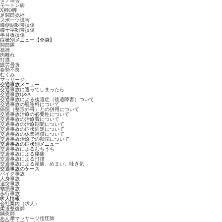
タナ障害
モートン病
X脚O脚
足関節捻挫
スポーツ障害
膝側副靱帯損傷
膝十字靭帯損傷
半月板損傷
症状別メニュー【全身】
関節痛
捻挫
肉離れ
打撲
疲労骨折
姿勢不良
むくみ
マッサージ
交通事故メニュー
交通事故に遭ってしまったら
交通事故Q&A
交通事故による後遺症（後遺障害）ついて
交通事故の慰謝料について
病院（整形外科）との併用について
交通事故治療の必要性について
交通事故の治療費について
交通事故の治療期間について
交通事故の症状固定について
交通事故の休業補償について
交通事故治療での転院について
交通事故の症状別メニュー
交通事故によるむちうち
交通事故による腰痛
交通事故による打撲
交通事故による頭痛、めまい、吐き気
交通事故のケース
バイク事故
人身事故
追突事故
物損事故
歩行事故
求人情報
会社案内（求人）
柔道整復師
鍼灸師
あん摩マッサージ指圧師