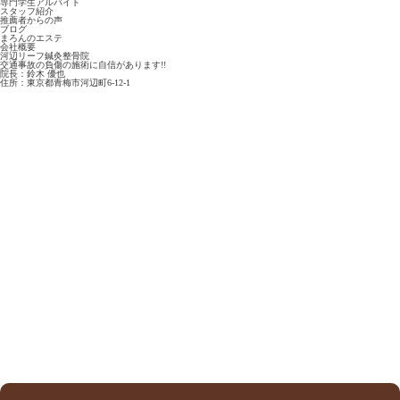
専門学生アルバイト
スタッフ紹介
推薦者からの声
ブログ
まろんのエステ
会社概要
河辺リーフ鍼灸整骨院
交通事故の負傷の施術に
自
信
があります!!
院長：鈴木 優也
住所：東京都青梅市河辺町6-12-1