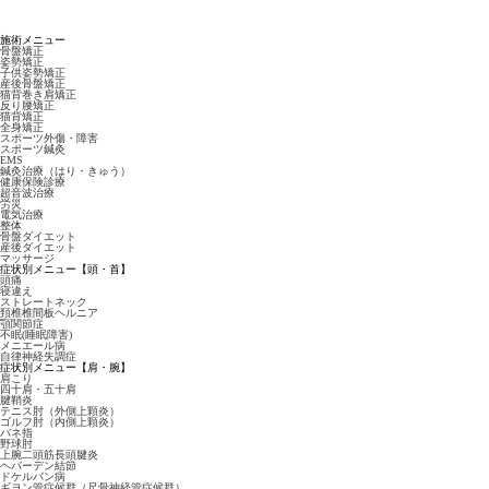
施術メニュー
骨盤矯正
姿勢矯正
子供姿勢矯正
産後骨盤矯正
猫背巻き肩矯正
反り腰矯正
猫背矯正
全身矯正
スポーツ外傷・障害
スポーツ鍼灸
EMS
鍼灸治療（はり・きゅう）
健康保険診療
超音波治療
労災
電気治療
整体
骨盤ダイエット
産後ダイエット
マッサージ
症状別メニュー【頭・首】
頭痛
寝違え
ストレートネック
頚椎椎間板ヘルニア
顎関節症
不眠(睡眠障害)
メニエール病
自律神経失調症
症状別メニュー【肩・腕】
肩こり
四十肩・五十肩
腱鞘炎
テニス肘（外側上顆炎）
ゴルフ肘（内側上顆炎）
バネ指
野球肘
上腕二頭筋長頭腱炎
ヘバーデン結節
ドケルバン病
ギヨン管症候群（尺骨神経管症候群）