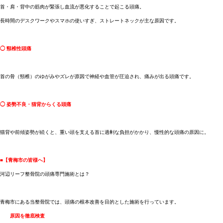
首・肩・背中の筋肉が緊張し血流が悪化することで起こる頭痛。
長時間のデスクワークやスマホの使いすぎ、ストレートネックが主な原因です。
◯ 頸椎性頭痛
首の骨（頸椎）のゆがみやズレが原因で神経や血管が圧迫され、痛みが出る頭痛です。
◯ 姿勢不良・猫背からくる頭痛
猫背や前傾姿勢が続くと、重い頭を支える首に過剰な負担がかかり、慢性的な頭痛の原因に。
■【青梅市の皆様へ】
河辺リーフ整骨院の頭痛専門施術とは？
青梅市にある当整骨院では、頭痛の根本改善を目的とした施術を行っています。
原因を徹底検査