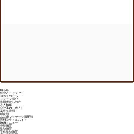
HOME
料金表・アクセス
初めての方へ
スタッフ紹介
推薦者からの声
求人情報
会社案内（求人）
柔道整復師
鍼灸師
あん摩マッサージ指圧師
専門学生アルバイト
施術メニュー
骨盤矯正
姿勢矯正
子供姿勢矯正