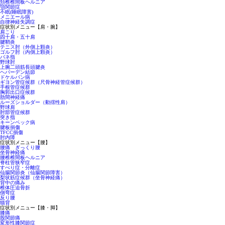
頚椎椎間板ヘルニア
顎関節症
不眠(睡眠障害)
メニエール病
自律神経失調症
症状別メニュー【肩・腕】
肩こり
四十肩・五十肩
腱鞘炎
テニス肘（外側上顆炎）
ゴルフ肘（内側上顆炎）
バネ指
野球肘
上腕二頭筋長頭腱炎
ヘバーデン結節
ドケルバン病
ギヨン管症候群（尺骨神経管症候群）
手根管症候群
胸郭出口症候群
肋間神経痛
ルーズショルダー（動揺性肩）
野球肩
肘部管症候群
突き指
キーンベック病
腱板損傷
TFCC損傷
肘内障
症状別メニュー【腰】
腰痛 ぎっくり腰
坐骨神経痛
腰椎椎間板ヘルニア
脊柱管狭窄症
すべり症・分離症
仙腸関節炎（仙腸関節障害）
梨状筋症候群（坐骨神経痛）
背中の痛み
椎体圧迫骨折
側弯症
反り腰
猫背
症状別メニュー【膝・脚】
膝痛
股関節痛
変形性膝関節症