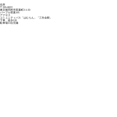
住所
〒205-0022
東京都羽村市双葉町2-1-33
パープル双葉101
アクセス
コミュニティバス「はむらん」「三矢会館」
下車、徒歩1分
駐車場13台完備