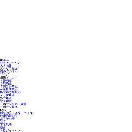
HOME
料金・アクセス
求人情報
スタッフ紹介
初めての方へ
ブログ
施術メニュー
骨盤矯正
姿勢矯正
子供姿勢矯正
産後骨盤矯正
猫背巻き肩矯正
反り腰矯正
猫背矯正
全身矯正
スポーツ外傷・障害
スポーツ鍼灸
EMS
鍼灸治療（はり・きゅう）
健康保険診療
超音波治療
労災
電気治療
整体
骨盤ダイエット