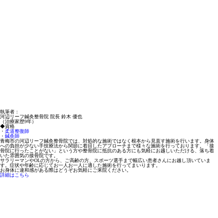
執筆者：
河辺リーフ鍼灸整骨院 院長 鈴木 優也
（治療家歴9年）
◆資格
・
柔道整復師
・
鍼灸師
青梅市の河辺リーフ鍼灸整骨院では、対処的な施術ではなく根本から見直す施術を行います。身体
への負担が少ない手技療法から関節に着目したアプローチまで様々な施術を行っております。「接
骨院に行ったことがない」という方や整骨院に抵抗のある方にも気軽にお越しいただける、落ち着
いた雰囲気の接骨院です。
サラリーマンやOLの方から、ご高齢の方、スポーツ選手まで幅広い患者さんにお越し頂いていま
す。症状や年齢に応じてお一人お一人に適した施術を行ってまいります。
お身体に違和感がある際はどうぞお気軽にご来院ください。
詳細はこちら