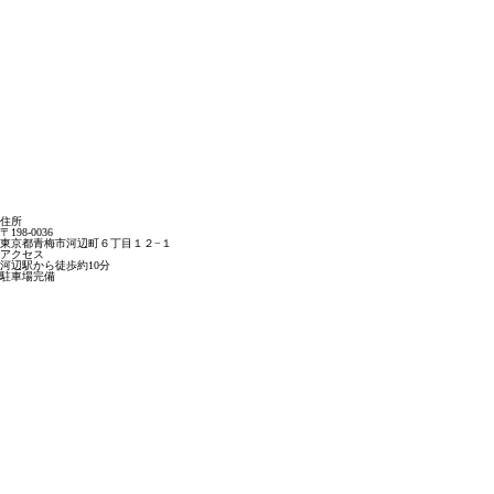
住所
〒198-0036
東京都青梅市河辺町６丁目１２−１
アクセス
河辺駅から徒歩約10分
駐車場完備