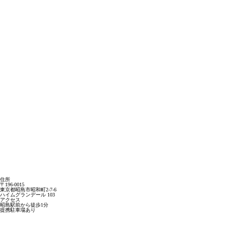
住所
〒196-0015
東京都昭島市昭和町2-7-6
ハイムグランデール 103
アクセス
昭島駅前から徒歩1分
提携駐車場あり