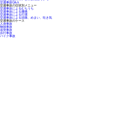
交通事故Q&A
交通事故の症状別メニュー
交通事故によるむちうち
交通事故による腰痛
交通事故による打撲
交通事故による頭痛、めまい、吐き気
交通事故のケース
人身事故
物損事故
追突事故
歩行事故
バイク事故