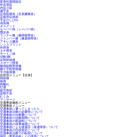
変形性股関節症
外反母趾
内反小趾
扁平足
足底筋膜炎（足底腱膜炎）
足根管症候群
手足のしびれ
成長痛
オスグッド
セーバー病（シーバー病）
鵞足炎
ランナー膝（腸脛靱帯炎）
ジャンパー膝（膝蓋靱帯炎）
アキレス腱炎
シンスプリント
外脛骨
タナ障害
モートン病
X脚O脚
足関節捻挫
スポーツ障害
膝側副靱帯損傷
膝十字靭帯損傷
半月板損傷
症状別メニュー【全身】
関節痛
捻挫
肉離れ
打撲
疲労骨折
姿勢不良
むくみ
マッサージ
交通事故施術メニュー
交通事故メニュー
交通事故に遭ってしまったら
交通事故治療の必要性について
交通事故の治療費について
交通事故の治療期間について
交通事故の慰謝料について
交通事故の休業補償について
交通事故による後遺症（後遺障害）ついて
交通事故の症状固定について
交通事故治療での転院について
病院（整形外科）との併用について