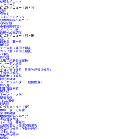
産後ダイエット
マッサージ
症状別メニュー【頭・首】
頭痛
寝違え
ストレートネック
頚椎椎間板ヘルニア
顎関節症
不眠(睡眠障害)
メニエール病
自律神経失調症
症状別メニュー【肩・腕】
肩こり
四十肩・五十肩
腱鞘炎
テニス肘（外側上顆炎）
ゴルフ肘（内側上顆炎）
バネ指
野球肘
上腕二頭筋長頭腱炎
ヘバーデン結節
ドケルバン病
ギヨン管症候群（尺骨神経管症候群）
手根管症候群
胸郭出口症候群
肋間神経痛
ルーズショルダー（動揺性肩）
野球肩
肘部管症候群
突き指
キーンベック病
腱板損傷
TFCC損傷
肘内障
症状別メニュー【腰】
腰痛 ぎっくり腰
坐骨神経痛
腰椎椎間板ヘルニア
脊柱管狭窄症
すべり症・分離症
仙腸関節炎（仙腸関節障害）
梨状筋症候群（坐骨神経痛）
背中の痛み
椎体圧迫骨折
側弯症