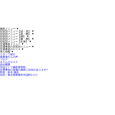
施術メニュー
▼
症状別メニュー【頭・首】
▼
症状別メニュー【肩・腕】
▼
症状別メニュー【腰】
▼
症状別メニュー【膝・脚】
▼
症状別メニュー【全身】
▼
交通事故メニュー
▼
交通事故の症状別メニュー
▼
交通事故のケース
▼
求人情報
▼
スタッフ紹介
推薦者からの声
ブログ
まろんのエステ
会社概要
河辺リーフ鍼灸整骨院
交通事故の負傷の施術に
自
信
があります!!
院長：鈴木 優也
住所：東京都青梅市河辺町6-12-1