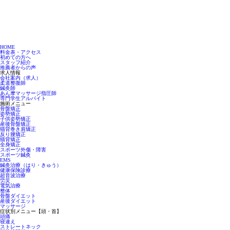
HOME
料金表・アクセス
初めての方へ
スタッフ紹介
推薦者からの声
求人情報
会社案内（求人）
柔道整復師
鍼灸師
あん摩マッサージ指圧師
専門学生アルバイト
施術メニュー
骨盤矯正
姿勢矯正
子供姿勢矯正
産後骨盤矯正
猫背巻き肩矯正
反り腰矯正
猫背矯正
全身矯正
スポーツ外傷・障害
スポーツ鍼灸
EMS
鍼灸治療（はり・きゅう）
健康保険診療
超音波治療
労災
電気治療
整体
骨盤ダイエット
産後ダイエット
マッサージ
症状別メニュー【頭・首】
頭痛
寝違え
ストレートネック