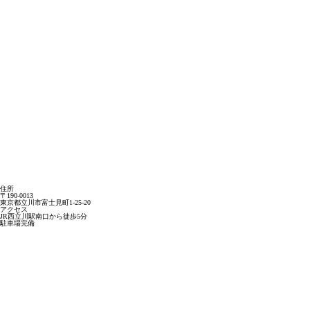
住所
〒190-0013
東京都立川市富士見町1-25-20
アクセス
JR西立川駅南口から徒歩5分
駐車場完備