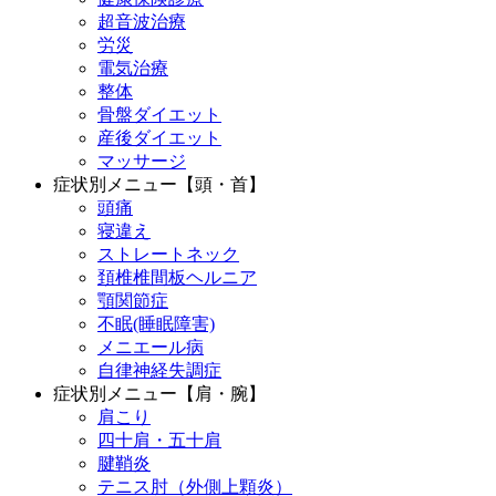
超音波治療
労災
電気治療
整体
骨盤ダイエット
産後ダイエット
マッサージ
症状別メニュー【頭・首】
頭痛
寝違え
ストレートネック
頚椎椎間板ヘルニア
顎関節症
不眠(睡眠障害)
メニエール病
自律神経失調症
症状別メニュー【肩・腕】
肩こり
四十肩・五十肩
腱鞘炎
テニス肘（外側上顆炎）