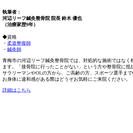
執筆者：
河辺リーフ鍼灸整骨院 院長 鈴木 優也
（治療家歴9年）
◆資格
・
柔道整復師
・
鍼灸師
青梅市の河辺リーフ鍼灸整骨院では、対処的な施術ではなく
ます。「接骨院に行ったことがない」という方や整骨院に抵
サラリーマンやOLの方から、ご高齢の方、スポーツ選手ま
お身体に違和感がある際はどうぞお気軽にご来院ください。
詳細はこちら