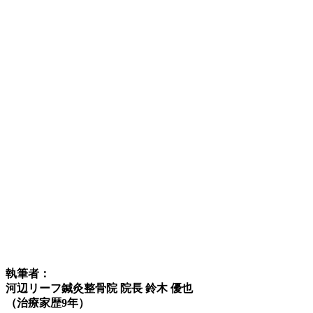
執筆者：
河辺リーフ鍼灸整骨院 院長 鈴木 優也
（治療家歴9年）