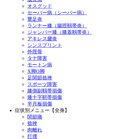
オスグッド
セーバー病（シーバー病）
鵞足炎
ランナー膝（腸脛靱帯炎）
ジャンパー膝（膝蓋靱帯炎）
アキレス腱炎
シンスプリント
外脛骨
タナ障害
モートン病
X脚O脚
足関節捻挫
スポーツ障害
膝側副靱帯損傷
膝十字靭帯損傷
半月板損傷
症状別メニュー【全身】
関節痛
捻挫
肉離れ
打撲