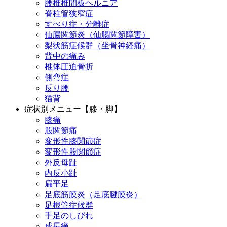
腰椎椎間板ヘルニア
脊柱管狭窄症
すべり症・分離症
仙腸関節炎（仙腸関節障害）
梨状筋症候群（坐骨神経痛）
背中の痛み
椎体圧迫骨折
側弯症
反り腰
猫背
症状別メニュー【膝・脚】
膝痛
股関節痛
変形性膝関節症
変形性股関節症
外反母趾
内反小趾
扁平足
足底筋膜炎（足底腱膜炎）
足根管症候群
手足のしびれ
成長痛