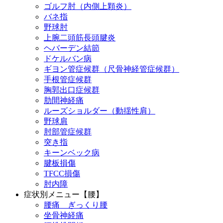
ゴルフ肘（内側上顆炎）
バネ指
野球肘
上腕二頭筋長頭腱炎
ヘバーデン結節
ドケルバン病
ギヨン管症候群（尺骨神経管症候群）
手根管症候群
胸郭出口症候群
肋間神経痛
ルーズショルダー（動揺性肩）
野球肩
肘部管症候群
突き指
キーンベック病
腱板損傷
TFCC損傷
肘内障
症状別メニュー【腰】
腰痛 ぎっくり腰
坐骨神経痛