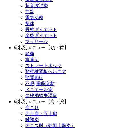
超音波治療
労災
電気治療
整体
骨盤ダイエット
産後ダイエット
マッサージ
症状別メニュー【頭・首】
頭痛
寝違え
ストレートネック
頚椎椎間板ヘルニア
顎関節症
不眠(睡眠障害)
メニエール病
自律神経失調症
症状別メニュー【肩・腕】
肩こり
四十肩・五十肩
腱鞘炎
テニス肘（外側上顆炎）